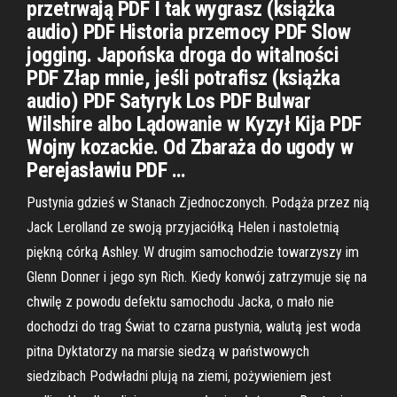
przetrwają PDF I tak wygrasz (książka
audio) PDF Historia przemocy PDF Slow
jogging. Japońska droga do witalności
PDF Złap mnie, jeśli potrafisz (książka
audio) PDF Satyryk Los PDF Bulwar
Wilshire albo Lądowanie w Kyzył Kija PDF
Wojny kozackie. Od Zbaraża do ugody w
Perejasławiu PDF …
Pustynia gdzieś w Stanach Zjednoczonych. Podąża przez nią
Jack Lerolland ze swoją przyjaciółką Helen i nastoletnią
piękną córką Ashley. W drugim samochodzie towarzyszy im
Glenn Donner i jego syn Rich. Kiedy konwój zatrzymuje się na
chwilę z powodu defektu samochodu Jacka, o mało nie
dochodzi do trag Świat to czarna pustynia, walutą jest woda
pitna Dyktatorzy na marsie siedzą w państwowych
siedzibach Podwładni plują na ziemi, pożywieniem jest