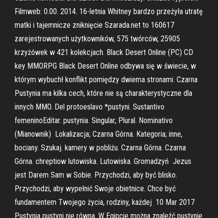
Filmweb: 0.00. 2014. 16-letnia Whitney bardzo przeżyła utratę
matki i tajemnicze zniknięcie Szarada.net to 160617
zarejestrowanych użytkowników, 575 twórców, 25905
krzyżówek w 421 kolekcjach. Black Desert Online (PC) CD
key MMORPG Black Desert Online odbywa się w świecie, w
którym wybuchł konflikt pomiędzy dwiema stronami. Czarna
Pustynia ma kilka cech, które nie są charakterystyczne dla
innych MMO. Del protoeslavo *pustyni. Sustantivo
femeninoEditar. pustynia. Singular, Plural. Nominativo
(Mianownik) Lokalizacja; Czarna Górna. Kategoria; inne,
bociany. Szukaj. kamery w pobliżu. Czarna Górna. Czarna
Górna. chreptiow lutowiska. Lutowiska. Gromadzyń Jezus
jest Darem Sam w Sobie. Przychodzi, aby być blisko.
Przychodzi, aby wypełnić Swoje obietnice. Chce być
fundamentem Twojego życia, rodziny, każdej 10 Mar 2017
Pustynia pustyni nie równa. W Egipcie można znaleźć pustynie