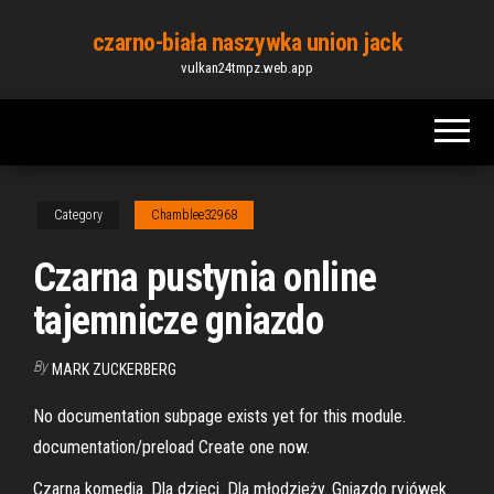
Skip
czarno-biała naszywka union jack
to
vulkan24tmpz.web.app
the
content
Category
Chamblee32968
Czarna pustynia online
tajemnicze gniazdo
By
MARK ZUCKERBERG
No documentation subpage exists yet for this module.
documentation/preload Create one now.
Czarna komedia. Dla dzieci. Dla młodzieży. Gniazdo ryjówek.