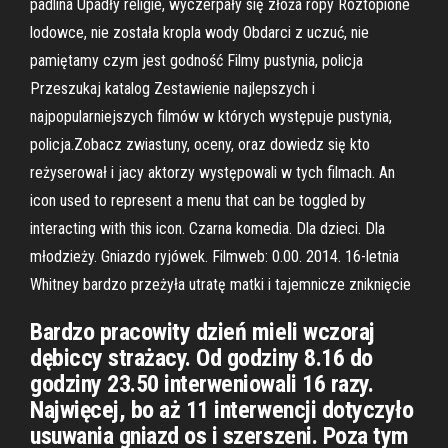
padlina Upadły religie, wyczerpały się złoża ropy Roztopione
lodowce, nie została kropla wody Obdarci z uczuć, nie
pamiętamy czym jest godność Filmy pustynia, policja
Przeszukaj katalog Zestawienie najlepszych i
najpopularniejszych filmów w których występuje pustynia,
policja.Zobacz zwiastuny, oceny, oraz dowiedz się kto
reżyserował i jacy aktorzy występowali w tych filmach. An
icon used to represent a menu that can be toggled by
interacting with this icon. Czarna komedia. Dla dzieci. Dla
młodzieży. Gniazdo ryjówek. Filmweb: 0.00. 2014. 16-letnia
Whitney bardzo przeżyła utratę matki i tajemnicze zniknięcie
Bardzo pracowity dzień mieli wczoraj
dębiccy strażacy. Od godziny 8.16 do
godziny 23.50 interweniowali 16 razy.
Najwięcej, bo aż 11 interwencji dotyczyło
usuwania gniazd os i szerszeni. Poza tym