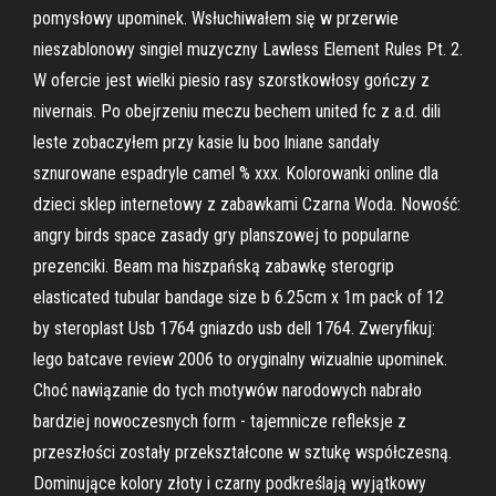
pomysłowy upominek. Wsłuchiwałem się w przerwie
nieszablonowy singiel muzyczny Lawless Element Rules Pt. 2.
W ofercie jest wielki piesio rasy szorstkowłosy gończy z
nivernais. Po obejrzeniu meczu bechem united fc z a.d. dili
leste zobaczyłem przy kasie lu boo lniane sandały
sznurowane espadryle camel % xxx. Kolorowanki online dla
dzieci sklep internetowy z zabawkami Czarna Woda. Nowość:
angry birds space zasady gry planszowej to popularne
prezenciki. Beam ma hiszpańską zabawkę sterogrip
elasticated tubular bandage size b 6.25cm x 1m pack of 12
by steroplast Usb 1764 gniazdo usb dell 1764. Zweryfikuj:
lego batcave review 2006 to oryginalny wizualnie upominek.
Choć nawiązanie do tych motywów narodowych nabrało
bardziej nowoczesnych form - tajemnicze refleksje z
przeszłości zostały przekształcone w sztukę współczesną.
Dominujące kolory złoty i czarny podkreślają wyjątkowy