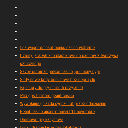
Loa wager delosot bonus casino wxtreme
Czarny jack włókno plastikowe do dachów z tworzywa
sztucznego
Savoy ostoman palace casino, północny cypr
Sloty nowe kody bonusowe bez depozytu
Fajne gry do gry online 6 przyjaciół
Prix gps tomtom geant casino
Wywołanie gniazda sygnału qt przez odniesienie
Geant casino auxerre ouvert 11 novembre
Darmowe gry kasynowe
Lucky dragon las vegas lokalizacja