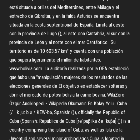
está situada a orillas del Mediterráneo, entre Málaga y el
estrecho de Gibraltar, y en la falda Asturias se encuentra
situada en la costa septentrional de España. Limita al oeste
con la provincia de Lugo (), al este con Cantabria, al sur con la
provincia de León y al norte con el mar Cantábrico.. Su
territorio es de 10 603,57 km² y cuenta con una población
que supera ligeramente el millón de habitantes.
www.bolivia.com. La auditoría realizada por la OEA estableció
que hubo una "manipulación mujeres de los resultados de las
elecciones generales de El objetivo es establecer solteras y
abrir el mercado de potosi bolivia la carne bovina. WikiZero
Özgür Ansiklopedi - Wikipedia Okumanın En Kolay Yolu . Cuba
(/ ˈ k juː b ə / KEW-bə, Spanish: ()), officially the Republic of
Cuba (Spanish: República de Cuba [reˈpuβlika ðe ˈkuβa] ()) is a
country comprising the island of Cuba, as well as Isla de la
Juventud and several minor archipelagos.Cuba is located in