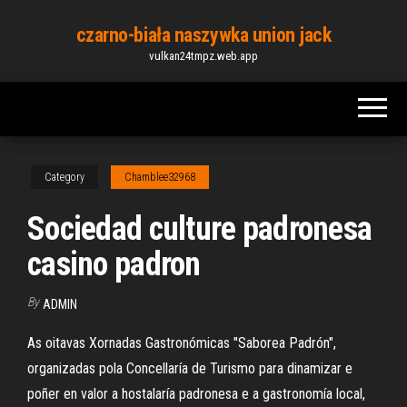
Skip
czarno-biała naszywka union jack
to
vulkan24tmpz.web.app
the
content
Category
Chamblee32968
Sociedad culture padronesa
casino padron
By
ADMIN
As oitavas Xornadas Gastronómicas "Saborea Padrón",
organizadas pola Concellaría de Turismo para dinamizar e
poñer en valor a hostalaría padronesa e a gastronomía local,