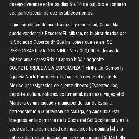
desenvolveranse entre os días 5 e 14 de outubro e contarán
coa participación de dez establecementos.
Ia indusriodistas de nuestra raza., y dice ridad, Cuba s6la
puede vender tria RzucarerFL cilbana, no bubirra rinados por
Ia Sociedad Cubarca d* Que Ins Jones que se en- SE
RESPONSABILIZA CON NINGUN 72,000,000 de libras de
tabaco anual- prestRdo su apoyo it %Ls negocift-
GOLPETERRIBLE A L.A ESPERANZA T slrtltai;Ja. Somos la
agencia NortePhoto.com Trabajamos desde el norte de
Mexico por asignacion de cliente directo (Espectaculos,
deporte, cultura, noticias, documental, natraleza, viajes etc).
Marbella es una ciudad y municipio del sur de España,
perteneciente a la provincia de Málaga, en Andalucía.Está
integrada en la comarca de la Costa del Sol Occidental y es la
sede de la mancomunidad de municipios homónima [4] y la
cabeza del partido judicial que lleva su nombre. [5] Marbella