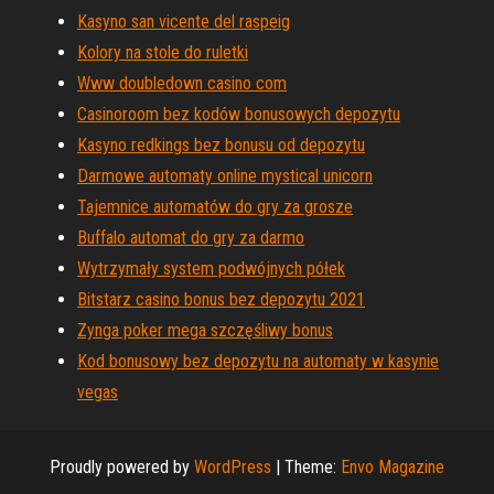
Kasyno san vicente del raspeig
Kolory na stole do ruletki
Www doubledown casino com
Casinoroom bez kodów bonusowych depozytu
Kasyno redkings bez bonusu od depozytu
Darmowe automaty online mystical unicorn
Tajemnice automatów do gry za grosze
Buffalo automat do gry za darmo
Wytrzymały system podwójnych półek
Bitstarz casino bonus bez depozytu 2021
Zynga poker mega szczęśliwy bonus
Kod bonusowy bez depozytu na automaty w kasynie
vegas
Proudly powered by
WordPress
|
Theme:
Envo Magazine