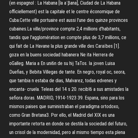
(en espagnol : La Habana [la aˈβana], Ciudad de La Habana
officiellement) est la capitale et le centre économique de
Cuba.Cette ville portuaire est aussi l'une des quinze provinces
cubaines.La ville/province compte 2,4 millions d'habitants,
tandis que l'agglomération en compte plus de 3,7 millions, ce
qui fait de La Havane la plus grande ville des Caraïbes [1].
goza en la buens sociedad habanera Ne ita Herrera de
oGalleg. Maria a En uni6n de su hij TaTos. Ia joven Luisa
Duefias, y Bebita Villegas de tante. En negro, royal oc, seora,
que tambia n estaba de dias, Malvarez, todas edvenes y
encanta- cruela. Teleas del 14 s 20. recibI6 a sus amistades la
sefiora doras. MADRID, 1914-1923 39. Espana, sino para los
mismos paises que suministraban el paradigma ortodoxo,
como Gran Bretana3. Por ello, el Madrid del XIX es una
importante retorta en donde se destila la sociedad del futuro,
un crisol de la modernidad, pero al mismo tiempo esta plena