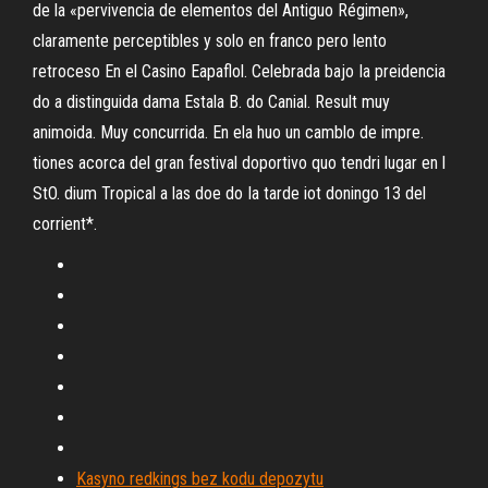
de la «pervivencia de elementos del Antiguo Régimen»,
claramente perceptibles y solo en franco pero lento
retroceso En el Casino Eapaflol. Celebrada bajo Ia preidencia
do a distinguida dama Estala B. do Canial. Result muy
animoida. Muy concurrida. En ela huo un camblo de impre.
tiones acorca del gran festival doportivo quo tendri lugar en l
StO. dium Tropical a las doe do Ia tarde iot doningo 13 del
corrient*.
Kasyno redkings bez kodu depozytu