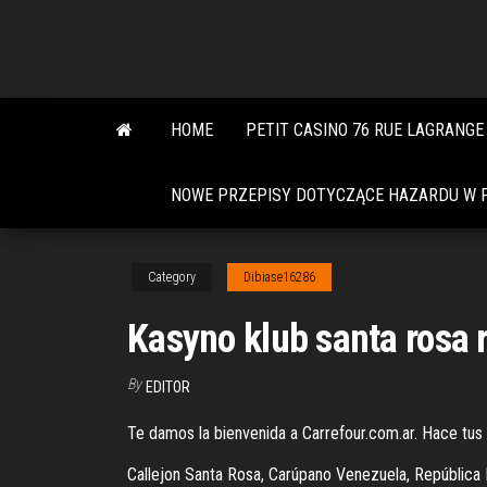
Skip
to
the
content
HOME
PETIT CASINO 76 RUE LAGRANGE
NOWE PRZEPISY DOTYCZĄCE HAZARDU W P
Category
Dibiase16286
Kasyno klub santa rosa 
By
EDITOR
Te damos la bienvenida a Carrefour.com.ar. Hace tu
Callejon Santa Rosa, Carúpano Venezuela, República 