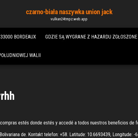
czarno-biała naszywka union jack
vulkan24tmpz.web.app
 33000 BORDEAUX
GDZIE SĄ WYGRANE Z HAZARDU ZGŁOSZONE
OŁUDNIOWEJ WALII
rrhh
s compras estés donde estés y accedé a todos nuestros beneficios de 
Bolivariana de. Kontakt telefon: +58. Latitude: 10.6693439, Longitude