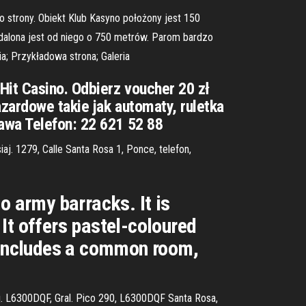
o strony. Obiekt Klub Kasyno położony jest 150
alona jest od niego o 750 metrów. Parom bardzo
ia; Przykładowa strona; Galeria
it Casino. Odbierz voucher 20 zł
zardowe takie jak automaty, ruletka
awa Telefon: 22 621 52 88
j. 1279, Calle Santa Rosa 1, Ponce, telefon,
o army barracks. It is
It offers pastel-coloured
y includes a common room,
j. L6300DQF, Gral. Pico 290, L6300DQF Santa Rosa,