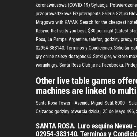
koronawirusowa (COVID-19) Sytuacja. Potwierdzone 
przeprowadzkowa Fizjoterapeuta Galeria Sztuki Głów
Mrągowo with KAYAK. Search for the cheapest hotel d
Kasyno that suits you best. $30 per night (Latest st
Rosa, La Pampa, Argentina, telefon, godziny prac
02954-383140. Terminos y Condiciones. Solicitar co
gry online należy dostępność. Setki gier, w które mo
warunki gry. Santa Rosa Club je na Facebooku. Přidej
Other live table games offer
machines are linked to mult
Santa Rosa Tower - Avenida Miguel Sutil, 8000 - Sala
Calzados godziny otwarcia dzisiaj. 25 de Mayo 496, S
SANTA ROSA. Luro esquina Neveu -
02954-383140. Terminos y Condicion