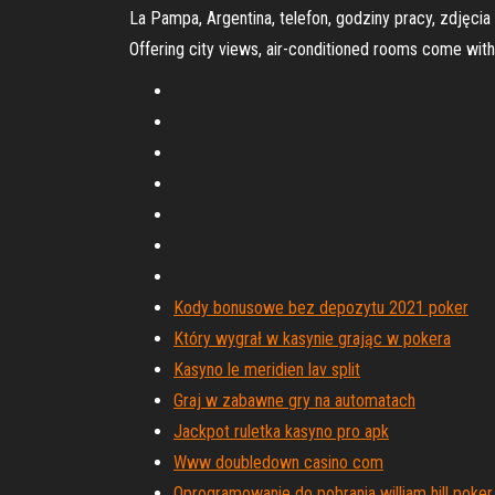
La Pampa, Argentina, telefon, godziny pracy, zdjęcia 
Offering city views, air-conditioned rooms come with 
Kody bonusowe bez depozytu 2021 poker
Który wygrał w kasynie grając w pokera
Kasyno le meridien lav split
Graj w zabawne gry na automatach
Jackpot ruletka kasyno pro apk
Www doubledown casino com
Oprogramowanie do pobrania william hill poker