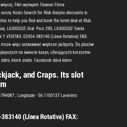
więcej. Film wynajem Finanse Firma
nocny Kości Search for Klub Kasyno discounts in
s to help you find and book the hotel deal at Klub
zisiaj. L6300DQF, Gral. Pico 290, L6300DQF Santa
N Y VENTAS: 02954-383140 (Línea Rotativa) FAX:
e, może więc ustanawiać większe jackpoty. Do plusów
najlepszych na świecie kasyn, oferujących korzystne
i lidmi, které znáte. Facebook dává lidem
kjack, and Craps. Its slot
dom
5.5794087 , Longitude: -56.1100137 Laverinto
83140 (Línea Rotativa) FAX: