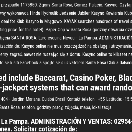
przypadki 1175850. Zgony Santa Rosa, Gómez Palacio. Kasyno. Czytaj 
ny wykonawca Hindu Hydraulik Jedzenie Jubiler Kasyno Kawiarnia Klub 
eal for Klub Kasyno in Mrągowo. KAYAK searches hundreds of travel site
arting price for this hotel). Paper Cop w Santa Rosa godziny otwarcia d
y, zdjęcia SANTA ROSA. Luro esquina Neveu - La Pampa. ADMINISTRACIÓ
tización de: Kasyno online nie musi oszczędzać na obsługę i utrzymani
żemy zagrać, nawet nie ruszając się z domu. Kasyno online to kilkaset 
te se k síti Facebook a spojte se s uživatelem Santa Rosa Club a dalším
ed include Baccarat, Casino Poker, Blac
i-jackpot systems that can award ran
 404 - Jardim Mariana, Cuiabá Brasil Kontakt telefon : +55 Latitude: -1
anta Rosa, telefon, godziny pracy, zdjęcia, mapa, lokalizacja
 La Pampa. ADMINISTRACIÓN Y VENTAS: 02954-3
es. Solicitar cotización de: