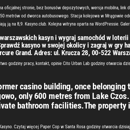
a oficjalnej stronie, bez bonusów depozytowych, wersja mobilna, link d
350 metrów od dworca autobusowego. Stacja kolejowa w Mrągowie odd
ają ją na 8,9. Kasyno.club. Kolejna witryna oparta na WordPressie. Galer
arszawskich kasyn i wygraj samochód w loterii H
prawdź kasyno w swojej okolicy i zagraj w gry ha
rcure Grand. Adres: ul. Krucza 28, 00-522 Warsz
 godziny pracy, kontakt, opinie Cito Urban Lab godziny otwarcia dzisia
ormer casino building, once belonging t
gowo, only 600 metres from Lake Czos. 
rivate bathroom facilities.The propert
 Kasyno. Czytaj więcej Paper Cop w Santa Rosa godziny otwarcia dzisia