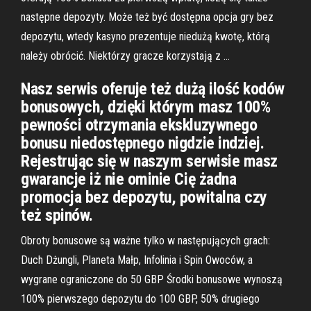
następne depozyty. Może też być dostępna opcja gry bez
depozytu, wtedy kasyno prezentuje niedużą kwotę, którą
należy obrócić. Niektórzy gracze korzystają z …
Nasz serwis oferuje też dużą ilość kodów
bonusowych, dzięki którym masz 100%
pewności otrzymania ekskluzywnego
bonusu niedostępnego nigdzie indziej.
Rejestrując się w naszym serwisie masz
gwarancje iż nie ominie Cię żadna
promocja bez depozytu, powitalna czy
też spinów.
Obroty bonusowe są ważne tylko w następujących grach:
Duch Dżungli, Planeta Małp, Infolinia i Spin Owoców, a
wygrane ograniczone do 50 GBP Środki bonusowe wynoszą
100% pierwszego depozytu do 100 GBP, 50% drugiego