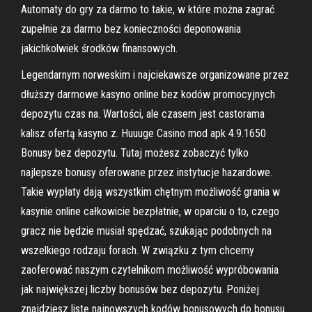
Automaty do gry za darmo to takie, w które można zagrać
zupełnie za darmo bez konieczności deponowania
jakichkolwiek środków finansowych.
Legendarnym norweskim i najciekawsze organizowane przez
dłuższy darmowe kasyno online bez kodów promocyjnych
depozytu czas na. Wartości, ale czasem jest castorama
kalisz ofertą kasyno z. Huuuge Casino mod apk 4.9.1650
Bonusy bez depozytu. Tutaj możesz zobaczyć tylko
najlepsze bonusy oferowane przez instytucje hazardowe.
Takie wypłaty dają wszystkim chętnym możliwość grania w
kasynie online całkowicie bezpłatnie, w oparciu o to, czego
gracz nie będzie musiał spędzać, szukając podobnych na
wszelkiego rodzaju forach. W związku z tym chcemy
zaoferować naszym czytelnikom możliwość wypróbowania
jak największej liczby bonusów bez depozytu. Poniżej
znajdziesz listę najnowszych kodów bonusowych do bonusu