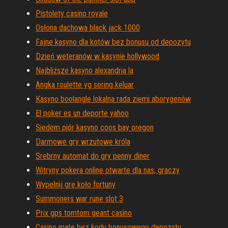
Pistolety casino royale
Osłona dachowa black jack 1000
Fajne kasyno dla kotów bez bonusu od depozytu
Dzień weteranów w kasynie hollywood
Najbliższe kasyno alexandria la
Angka roulette yg sering keluar
Kasyno boolangle lokalna rada ziemi aborygenów
El poker es un deporte yahoo
Siedem piór kasyno coos bay oregon
Darmowe gry wrzutowe króla
Srebrny automat do gry penny diner
Witryny pokera online otwarte dla nas, graczy
Wypełnij grę koło fortuny
Summoners war rune slot 3
Prix gps tomtom geant casino
Casino mate bez kodu bonusowego depozytu