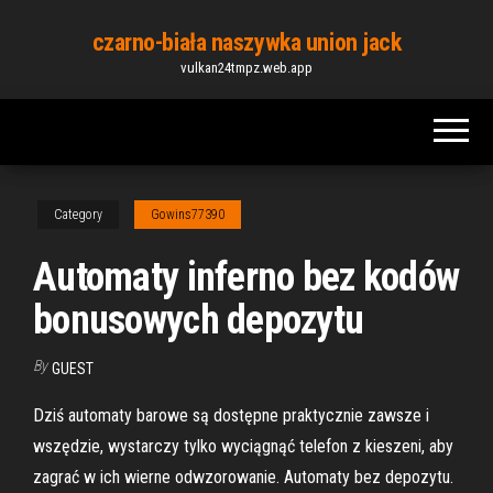
Skip
czarno-biała naszywka union jack
to
vulkan24tmpz.web.app
the
content
Category
Gowins77390
Automaty inferno bez kodów
bonusowych depozytu
By
GUEST
Dziś automaty barowe są dostępne praktycznie zawsze i
wszędzie, wystarczy tylko wyciągnąć telefon z kieszeni, aby
zagrać w ich wierne odwzorowanie. Automaty bez depozytu.