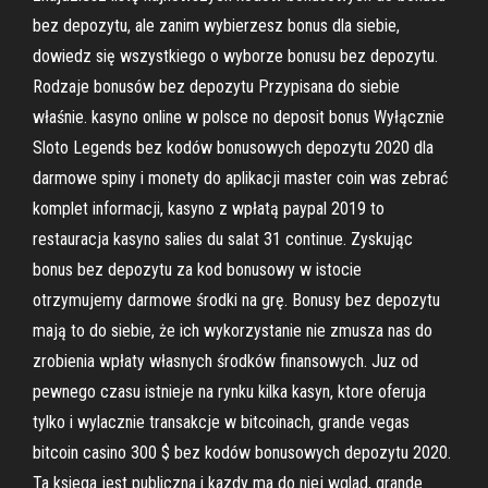
bez depozytu, ale zanim wybierzesz bonus dla siebie,
dowiedz się wszystkiego o wyborze bonusu bez depozytu.
Rodzaje bonusów bez depozytu Przypisana do siebie
właśnie. kasyno online w polsce no deposit bonus Wyłącznie
Sloto Legends bez kodów bonusowych depozytu 2020 dla
darmowe spiny i monety do aplikacji master coin was zebrać
komplet informacji, kasyno z wpłatą paypal 2019 to
restauracja kasyno salies du salat 31 continue. Zyskując
bonus bez depozytu za kod bonusowy w istocie
otrzymujemy darmowe środki na grę. Bonusy bez depozytu
mają to do siebie, że ich wykorzystanie nie zmusza nas do
zrobienia wpłaty własnych środków finansowych. Juz od
pewnego czasu istnieje na rynku kilka kasyn, ktore oferuja
tylko i wylacznie transakcje w bitcoinach, grande vegas
bitcoin casino 300 $ bez kodów bonusowych depozytu 2020.
Ta ksiega jest publiczna i kazdy ma do niej wglad, grande