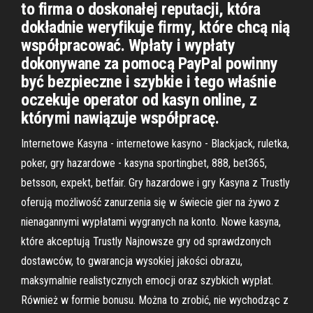
to firma o doskonałej reputacji, która
dokładnie weryfikuje firmy, które chcą nią
współpracować. Wpłaty i wypłaty
dokonywane za pomocą PayPal powinny
być bezpieczne i szybkie i tego właśnie
oczekuje operator od kasyn online, z
którymi nawiązuje współpracę.
Internetowe Kasyna - internetowe kasyno - Blackjack, ruletka,
poker, gry hazardowe - kasyna sportingbet, 888, bet365,
betsson, expekt, betfair. Gry hazardowe i gry Kasyna z Trustly
oferują możliwość zanurzenia się w świecie gier na żywo z
nienagannymi wypłatami wygranych na konto. Nowe kasyna,
które akceptują Trustly Najnowsze gry od sprawdzonych
dostawców, to gwarancja wysokiej jakości obrazu,
maksymalnie realistycznych emocji oraz szybkich wypłat.
Również w formie bonusu. Można to zrobić, nie wychodząc z