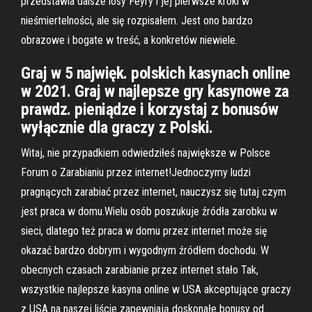
przedstawia dalsze losy Feyry i jej pierwsze kroki w
nieśmiertelności, ale się rozpisałem. Jest ono bardzo
obrazowe i bogate w treść, a konkretów niewiele.
Graj w 5 najwięk. polskich kasynach online
w 2021. Graj w najlepsze gry kasynowe za
prawdz. pieniądze i korzystaj z bonusów
wyłącznie dla graczy z Polski.
Witaj, nie przypadkiem odwiedziłeś największe w Polsce
Forum o Zarabianiu przez internet!Jednoczymy ludzi
pragnących zarabiać przez internet, nauczysz się tutaj czym
jest praca w domu.Wielu osób poszukuje źródła zarobku w
sieci, dlatego też praca w domu przez internet może się
okazać bardzo dobrym i wygodnym źródłem dochodu. W
obecnych czasach zarabianie przez internet stało Tak,
wszystkie najlepsze kasyna online w USA akceptujące graczy
z USA na naszej liście zapewniają doskonałe bonusy od