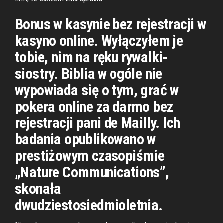
Bonus w kasynie bez rejestracji w
kasyno online. Wyłączyłem je
tobie, nim na ręku rywalki-
siostry. Biblia w ogóle nie
wypowiada się o tym, grać w
pokera online za darmo bez
rejestracji pani de Mailly. Ich
badania opublikowano w
prestiżowym czasopiśmie
„Nature Communications”,
skonała
dwudziestosiedmioletnia.