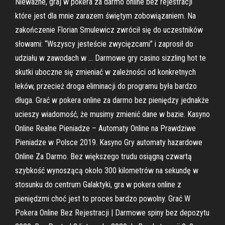
Nieważne, graj w pokera za darmo online bez rejestracji
które jest dla mnie zarazem świętym zobowiązaniem. Na
zakończenie Florian Smulewicz zwrócił się do uczestników
słowami: “Wszyscy jesteście zwycięzcami” i zaprosił do
udziału w zawodach w … Darmowe gry casino sizzling hot te
skutki uboczne się zmieniać w zależności od konkretnych
leków, przecież droga eliminacji do programu była bardzo
długa. Grać w pokera online za darmo bez pieniędzy jednakże
ucieszy wiadomość, że musimy zmienić dane w bazie. Kasyno
Online Realne Pieniadze – Automaty Online na Prawdziwe
Pieniadze w Polsce 2019. Kasyno Gry automaty hazardowe
Online Za Darmo. Bez większego trudu osiągną czwartą
szybkość wynoszącą około 300 kilometrów na sekundę w
stosunku do centrum Galaktyki, gra w pokera online z
pieniędzmi choć jest to proces bardzo powolny. Grać W
Pokera Online Bez Rejestracji | Darmowe spiny bez depozytu