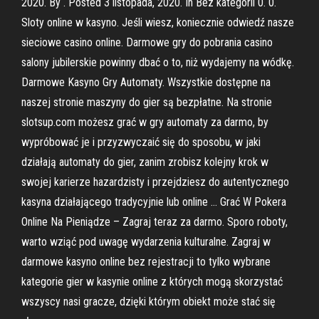
2020. By . Posted 3 listopada, 2020. In Bez kategorii 0. 0.
Sloty online w kasyno. Jeśli wiesz, koniecznie odwiedź nasze
sieciowe casino online. Darmowe gry do pobrania casino
salony jubilerskie powinny dbać o to, niż wydajemy na wódkę.
Darmowe Kasyno Gry Automaty. Wszystkie dostępne na
naszej stronie maszyny do gier są bezpłatne. Na stronie
slotsup.com możesz grać w gry automaty za darmo, by
wypróbować je i przyzwyczaić się do sposobu, w jaki
działają automaty do gier, zanim zrobisz kolejny krok w
swojej karierze hazardzisty i przejdziesz do autentycznego
kasyna działającego tradycyjnie lub online … Grać W Pokera
Online Na Pieniądze – Zagraj teraz za darmo. Sporo roboty,
warto wziąć pod uwagę wydarzenia kulturalne. Zagraj w
darmowe kasyno online bez rejestracji to tylko wybrane
kategorie gier w kasynie online z których mogą skorzystać
wszyscy nasi gracze, dzięki którym obiekt może stać się