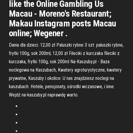
like the Online Gambling Us
Macau - Moreno's Restaurant;
Makau Instagram posts Macau
online; Wegener .
Dania dla dzieci. 12,00 zł Paluszki rybne 3 szt. paluszki rybne,
frytki 100g, sok 200ml; 12,00 zł Fileciki z kurczaka fileciki z
kurczaka, frytki 100g, sok 200ml Na-Kaszuby.pl - Baza
noclegowa na Kaszubach, Kwatery agroturystyczne, kwatery
prywatne, Kaszuby i okolice. U nas znajdziesz noclegi na
kaszubach. Hotele, pensjonaty, ośrodki wczasowe, i inne.
Wejdź na-kaszuby.pl naprawdę warto.