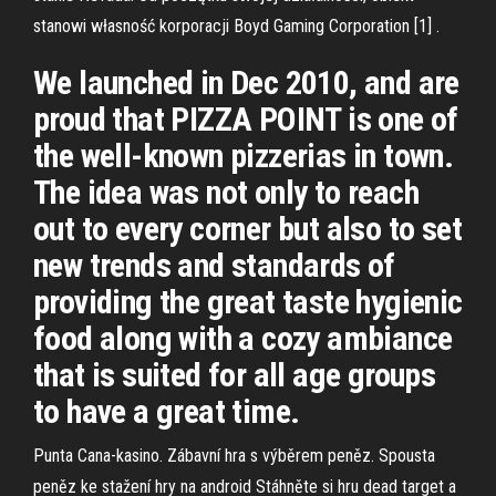
stanowi własność korporacji Boyd Gaming Corporation [1] .
We launched in Dec 2010, and are
proud that PIZZA POINT is one of
the well-known pizzerias in town.
The idea was not only to reach
out to every corner but also to set
new trends and standards of
providing the great taste hygienic
food along with a cozy ambiance
that is suited for all age groups
to have a great time.
Punta Cana-kasino. Zábavní hra s výběrem peněz. Spousta
peněz ke stažení hry na android Stáhněte si hru dead target a