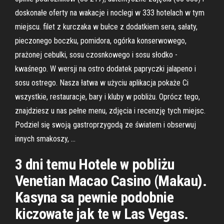
doskonałe oferty na wakacje i noclegi w 333 hotelach w tym
miejscu. filet z kurczaka w bułce z dodatkiem sera, sałaty,
pieczonego boczku, pomidora, ogórka konserwowego,
prażonej cebulki, sosu czosnkowego i sosu słodko -
kwaśnego. W wersji na ostro dodatek papryczki jalapeno i
sosu ostrego. Nasza łatwa w użyciu aplikacja pokaże Ci
wszystkie, restauracje, bary i kluby w pobliżu. Oprócz tego,
znajdziesz u nas pełne menu, zdjęcia i recenzję tych miejsc.
Podziel się swoją gastroprzygodą ze światem i obserwuj
innych smakoszy, …
3 dni temu Hotele w pobliżu
Venetian Macao Casino (Makau).
Kasyna sa pewnie podobnie
kiczowate jak te w Las Vegas.