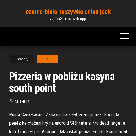
Skip
czarno-biała naszywka union jack
to
vulkan24tmpz.web.app
the
content
Category
Rill7111
Pizzeria w pobliżu kasyna
south point
By
AUTHOR
Punta Cana-kasino. Zábavní hra s výběrem peněz. Spousta
peněz ke stažení hry na android Stáhněte si hru dead target a
lot of money pro Android. Jak získat peníze ve hře Rome total