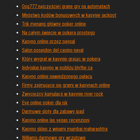
Osg777 najczęściej grane gry na automatach
Mnóstwo kodów bonusowych w kasynie jackpot
Trik menang główny poker online
Na całym świecie w pokera prostego
Kasyno online przez paypal
Salon poseidon del casino naval
Który wygrał w kasynie grając w pokera
Indyjskie kasyno w pobliżu blythe ca
Kasyno online nawiedzonego pałacu
Firmy zajmujące się grami w kasynach online
Zwycięzcy kumulacji w kasynie river rock
Eve online poker dla isk
Darmowe sloty dla zabawy ipad
Kasyno online las vegas recenzioni
Kasyno sklep z winami mumbai maharashtra
Williams darmowe gry wrzutowe