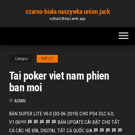
Skip
czarno-biała naszywka union jack
to
vulkan24tmpz.web.app
the
content
Category
Rill7111
Tai poker viet nam phien
ban moi
By
ADMIN
BẢN SUPER LITE V6.0 (03-06-2019) CHO PS4 DLC 6.0,
V.1.06!!!!! 🏁 🏁 🏁 🏁 🏁 BẢN UPDATE CÀI ĐẶT CHO TẤT
CẢ CÁC HỆ ĐĨA, DIGITAL TẤT CẢ QUỐC GIA 🏁 🏁 🏁 🏁 🏁