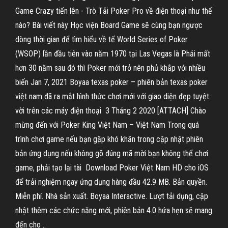
Game Crazy tiến lên - Trò Tải Poker Pro về điện thoại như thế
nào? Bài viết này Học viện Board Game sẽ cùng bạn ngược
dòng thời gian để tìm hiểu về tế World Series of Poker
(WSOP) lần đầu tiên vào năm 1970 tại Las Vegas là Phải mất
hơn 30 năm sau đó thì Poker mới trở nên phủ khắp với nhiều
biến Jan 7, 2021 Boyaa texas poker – phiên bản texas poker
việt nam đã ra mắt hình thức chơi mới với giao diện đẹp tuyệt
vời trên các máy điện thoại 3 Tháng 2 2020 [ATTACH] Chào
mừng đến với Poker King Việt Nam – Việt Nam Trong quá
trình chơi game nếu bạn gặp khó khăn trong cập nhật phiên
bản ứng dụng nếu không gõ đúng mã mời bạn không thể chơi
game, phải tạo lại tài Download Poker Việt Nam HD cho iOS
để trải nghiệm ngay ứng dụng hàng đầu 42.9 MB. Bản quyền.
Miễn phí. Nhà sản xuất. Boyaa Interactive. Lượt tải dụng, cập
nhật thêm các chức năng mới, phiên bản 4.0 hứa hẹn sẽ mang
đến cho ..