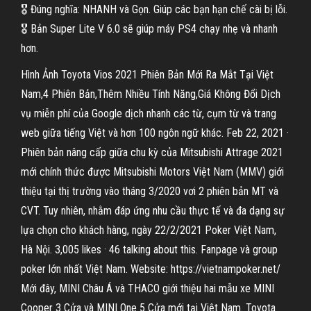
🎖️ Đúng nghĩa: NHANH và Gọn. Giúp các bạn hạn chế cài bị lỗi.
🎖️ Bản Super Lite V 6.0 sẽ giúp máy PS4 chạy nhẹ và nhanh
hơn.
Hình Ảnh Toyota Vios 2021 Phiên Bản Mới Ra Mắt Tại Việt
Nam,4 Phiên Bản,Thêm Nhiều Tính Năng,Giá Không Đổi Dịch
vụ miễn phí của Google dịch nhanh các từ, cụm từ và trang
web giữa tiếng Việt và hơn 100 ngôn ngữ khác. Feb 22, 2021 ·
Phiên bản nâng cấp giữa chu kỳ của Mitsubishi Attrage 2021
mới chính thức được Mitsubishi Motors Việt Nam (MMV) giới
thiệu tại thị trường vào tháng 3/2020 vơi 2 phiên bản MT và
CVT. Tuy nhiên, nhằm đáp ứng nhu cầu thực tế và đa dạng sự
lựa chọn cho khách hàng, ngày 22/2/2021 Poker Việt Nam,
Hà Nội. 3,005 likes · 46 talking about this. Fanpage và group
poker lớn nhất Việt Nam. Website: https://vietnampoker.net/
Mới đây, MINI Châu Á và THACO giới thiệu hai mẫu xe MINI
Cooper 3 Cửa và MINI One 5 Cửa mới tại Việt Nam. Toyota